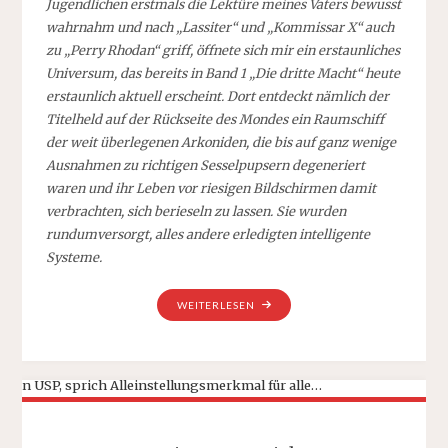
Jugendlichen erstmals die Lektüre meines Vaters bewusst
wahrnahm und nach „Lassiter“ und „Kommissar X“ auch
zu „Perry Rhodan“ griff, öffnete sich mir ein erstaunliches
Universum, das bereits in Band 1 „Die dritte Macht“ heute
erstaunlich aktuell erscheint. Dort entdeckt nämlich der
Titelheld auf der Rückseite des Mondes ein Raumschiff
der weit überlegenen Arkoniden, die bis auf ganz wenige
Ausnahmen zu richtigen Sesselpupsern degeneriert
waren und ihr Leben vor riesigen Bildschirmen damit
verbrachten, sich berieseln zu lassen. Sie wurden
rundumversorgt, alles andere erledigten intelligente
Systeme.
„BLEIBEN
WEITERLESEN
SIE
RUHIG,
DIE
KÜNSTLICHE
INTELLIGENZ
ÜBERNIMMT!“