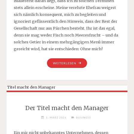
zuallererst daran liegt, dass ich zu solchen Terminen
stets allein erscheine. Meine verehrte Ehefrau weigert
sich nämlich konsequent, mich zu begleiten und
ignoriert geflissentlich den Hinweis, dass der Rest der
Gesellschaft nur aus Pärchen besteht. Ihr ist das egal,
denn sie mag weder Fisch noch Meeresfrucht – und da
solches Getier in einem mehrgängigen Menü immer
gereicht wird, hat sie entschieden: Ohne mich!
„VON
WEITERLESEN
AUSSEN N
ACH I
NNEN, O
DER?“
Der Titel macht den Manager
1. MÄRZ 2026
BUSINESS
Ein mir nicht unbekanntes Unternehmen, dessen