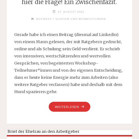
hier die Frage! Ein Zwischenfazit.
15. AUGUST 2022
/
BUSINESS
GLOSSEN UND BEOBACHTUNGEN
Gerade habe ich einen Beitrag (diesmal auf Linkedin)
von einem Mann gelesen, der mit Ratgebern gedruckt,
online und als Schulung sein Geld verdient. Er schrieb
von intensiven, wertschätzenden und wertvollen
Gesprächen, von begeisterten Workshop-
Teilnehmer*innen und von der eigenen Entscheidung,
dass er heute keine Energie mehr zum Arbeiten (also
weitere Ratgeber verfassen) habe und deshalb mit dem
Hund spazieren gehe.
„COACHING
WEITERLESEN
ODER
NICHT
COACHING,
DAS
IST