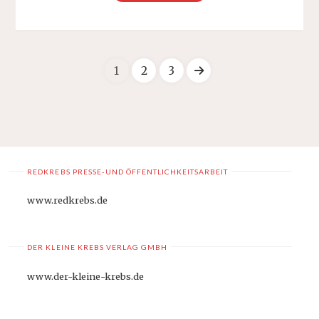
BRIEF
DER
EHEFRAU
AN
DEN
1
2
3
ARBEITGEBER“
Beitragsnavigation
REDKREBS PRESSE-UND ÖFFENTLICHKEITSARBEIT
www.redkrebs.de
DER KLEINE KREBS VERLAG GMBH
www.der-kleine-krebs.de