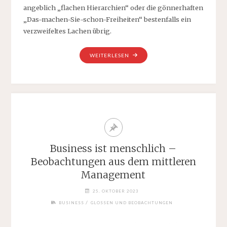
angeblich „flachen Hierarchien“ oder die gönnerhaften
„Das-machen-Sie-schon-Freiheiten“ bestenfalls ein
verzweifeltes Lachen übrig.
„FREIGABE
WEITERLESEN
ERTEILT“
Business ist menschlich –
Beobachtungen aus dem mittleren
Management
25. OKTOBER 2023
/
BUSINESS
GLOSSEN UND BEOBACHTUNGEN