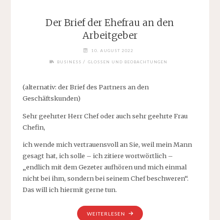
HIER
DIE
Der Brief der Ehefrau an den
FRAGE!
Arbeitgeber
EIN
ZWISCHENFAZIT.“
10. AUGUST 2022
/
BUSINESS
GLOSSEN UND BEOBACHTUNGEN
(alternativ: der Brief des Partners an den
Geschäftskunden)
Sehr geehrter Herr Chef oder auch sehr geehrte Frau
Chefin,
ich wende mich vertrauensvoll an Sie, weil mein Mann
gesagt hat, ich solle – ich zitiere wortwörtlich –
„endlich mit dem Gezeter aufhören und mich einmal
nicht bei ihm, sondern bei seinem Chef beschweren“.
Das will ich hiermit gerne tun.
„DER
WEITERLESEN