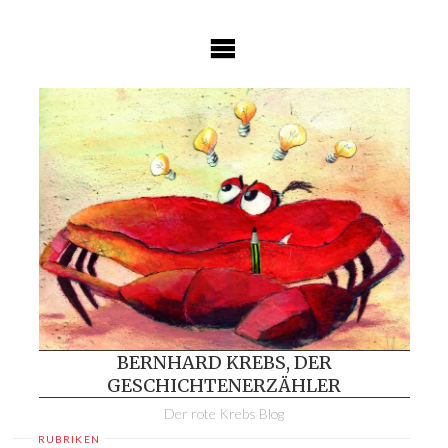
Skip
to
content
BERNHARD KREBS, DER
GESCHICHTENERZÄHLER
Der rote Krebs Blog
RUBRIKEN