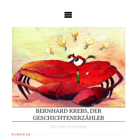
Skip
to
content
BERNHARD KREBS, DER
GESCHICHTENERZÄHLER
Der rote Krebs Blog
RUBRIKEN