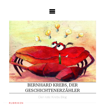
Skip
to
content
BERNHARD KREBS, DER
GESCHICHTENERZÄHLER
Der rote Krebs Blog
RUBRIKEN