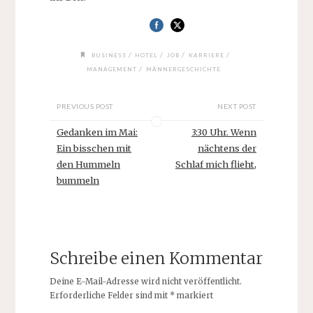
/
/
/
/
BUSINESS
HOTEL
JOB
KARRIERE
/
MANAGEMENT
MÄNNERGESCHICHTE
PREVIOUS POST
NEXT POST
Gedanken im Mai:
3:30 Uhr. Wenn
Ein bisschen mit
nächtens der
den Hummeln
Schlaf mich flieht,
bummeln
Schreibe einen Kommentar
Deine E-Mail-Adresse wird nicht veröffentlicht.
Erforderliche Felder sind mit
*
markiert