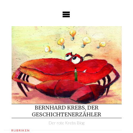
Skip
to
content
BERNHARD KREBS, DER
GESCHICHTENERZÄHLER
Der rote Krebs Blog
RUBRIKEN