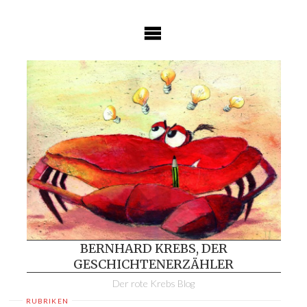
Skip
to
content
BERNHARD KREBS, DER
GESCHICHTENERZÄHLER
Der rote Krebs Blog
RUBRIKEN