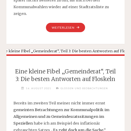
Kommunalwahlen wieder auf einer Stadtratsliste zu
zeigen.
„ES
WEITERLESEN
IST
WIEDER
EINMAL
ZEIT
FÜR
WAHLEN!“
Eine kleine Fibel „Gemeinderat“, Teil
3: Die besten Antworten auf Floskeln
16. AUGUST 2021
GLOSSEN UND BEOBACHTUNGEN
Bereits im zweiten Teil meiner nicht immer ernst
gemeinten Betrachtungen zur Kommunalpolitik im
Allgemeinen und zu Gemeindesratssitzungen im
Speziellen
habe ich am Beispiel des inflationär
gebrauchten Satzes
„Es geht doch um die Sache.“