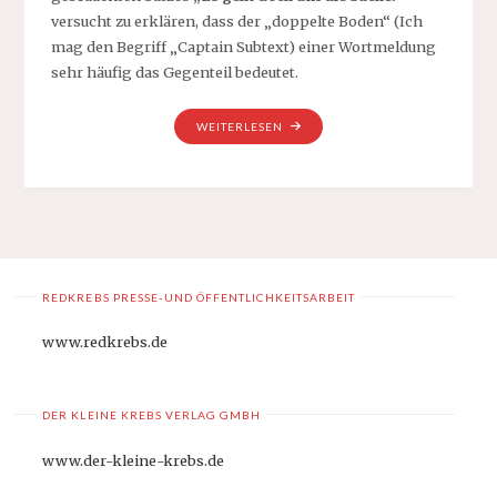
versucht zu erklären, dass der „doppelte Boden“ (Ich
mag den Begriff „Captain Subtext) einer Wortmeldung
sehr häufig das Gegenteil bedeutet.
„EINE
WEITERLESEN
KLEINE
FIBEL
„GEMEINDERAT“,
TEIL
3:
DIE
BESTEN
REDKREBS PRESSE-UND ÖFFENTLICHKEITSARBEIT
ANTWORTEN
AUF
www.redkrebs.de
FLOSKELN“
DER KLEINE KREBS VERLAG GMBH
www.der-kleine-krebs.de