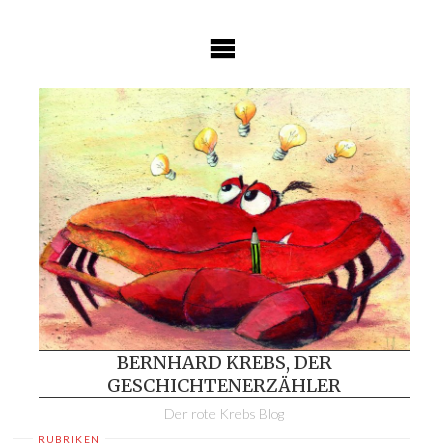
Skip
to
content
BERNHARD KREBS, DER
GESCHICHTENERZÄHLER
Der rote Krebs Blog
RUBRIKEN