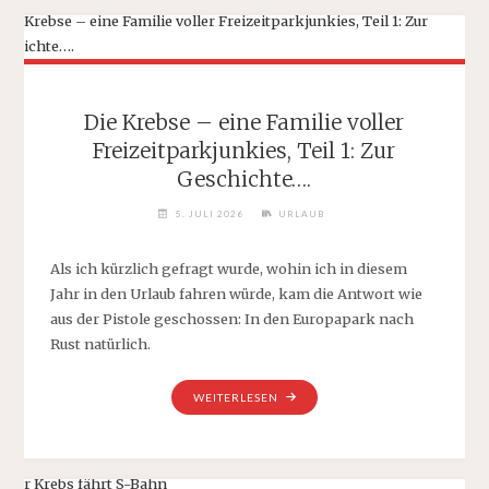
FAMILIE
VOLLER
FREIZEITPARKJUNKIES,
TEIL
2:
Die Krebse – eine Familie voller
MANN
Freizeitparkjunkies, Teil 1: Zur
ODER
Geschichte….
MAUS!“
5. JULI 2026
URLAUB
Als ich kürzlich gefragt wurde, wohin ich in diesem
Jahr in den Urlaub fahren würde, kam die Antwort wie
aus der Pistole geschossen: In den Europapark nach
Rust natürlich.
„DIE
WEITERLESEN
KREBSE
–
EINE
FAMILIE