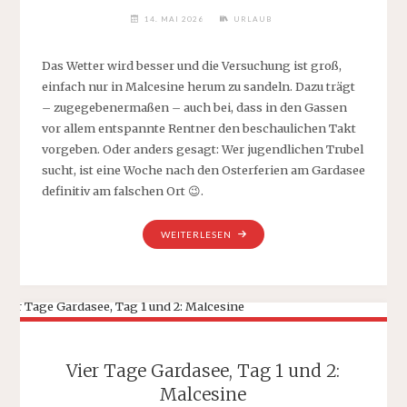
14. MAI 2026
URLAUB
Das Wetter wird besser und die Versuchung ist groß,
einfach nur in Malcesine herum zu sandeln. Dazu trägt
– zugegebenermaßen – auch bei, dass in den Gassen
vor allem entspannte Rentner den beschaulichen Takt
vorgeben. Oder anders gesagt: Wer jugendlichen Trubel
sucht, ist eine Woche nach den Osterferien am Gardasee
definitiv am falschen Ort 😉.
„VIER
WEITERLESEN
TAGE
GARDASEE,
TAG
3:
LIMONE
SUL
GARDA“
Vier Tage Gardasee, Tag 1 und 2:
Malcesine