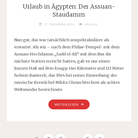
Urlaub in Ägypten: Der Assuan-
Staudamm
27. DEZEMBER 2024
URLAUB
Nun gut, das war tatsächlich unspektakulärer als
erwartet. Als wir – nach dem Philae-Tempel- mit dem
Assuan-Hochdamm „Sadd el-Ali“ mit dem Bus die
nächste Station erreicht hatten, gab es nur einen
kurzen Halt auf dem knapp vier Kilometer und 111 Meter
hohem Bauwerk, das 1964 bei seiner Einweihung der
russische Kremlchef Nikita Chruschtschow als achtes
Weltwunder bezeichnete.
„URLAUB
WEITERLESEN
IN
ÄGYPTEN:
DER
ASSUAN-
STAUDAMM“