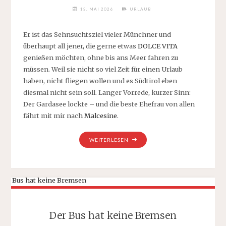
13. MAI 2026
URLAUB
Er ist das Sehnsuchtsziel vieler Münchner und
überhaupt all jener, die gerne etwas
DOLCE VITA
genießen möchten, ohne bis ans Meer fahren zu
müssen. Weil sie nicht so viel Zeit für einen Urlaub
haben, nicht fliegen wollen und es Südtirol eben
diesmal nicht sein soll. Langer Vorrede, kurzer Sinn:
Der Gardasee lockte – und die beste Ehefrau von allen
fährt mit mir nach
Malcesine
.
„VIER
WEITERLESEN
TAGE
GARDASEE,
TAG
1
UND
2:
MALCESINE“
Der Bus hat keine Bremsen