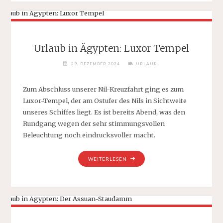
FORT
ARABESQUE
RESORT,
SPA
&
Urlaub in Ägypten: Luxor Tempel
VILLAS“
29. DEZEMBER 2024
URLAUB
Zum Abschluss unserer Nil-Kreuzfahrt ging es zum
Luxor-Tempel, der am Ostufer des Nils in Sichtweite
unseres Schiffes liegt. Es ist bereits Abend, was den
Rundgang wegen der sehr stimmungsvollen
Beleuchtung noch eindrucksvoller macht.
„URLAUB
WEITERLESEN
IN
ÄGYPTEN:
LUXOR
TEMPEL“