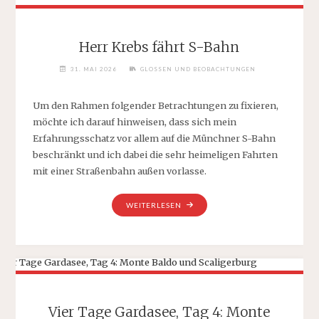
VOLLER
FREIZEITPARKJUNKIES,
TEIL
Herr Krebs fährt S-Bahn
1:
ZUR
31. MAI 2026
GLOSSEN UND BEOBACHTUNGEN
GESCHICHTE….“
Um den Rahmen folgender Betrachtungen zu fixieren,
möchte ich darauf hinweisen, dass sich mein
Erfahrungsschatz vor allem auf die Münchner S-Bahn
beschränkt und ich dabei die sehr heimeligen Fahrten
mit einer Straßenbahn außen vorlasse.
„HERR
WEITERLESEN
KREBS
FÄHRT
S-
BAHN“
Vier Tage Gardasee, Tag 4: Monte