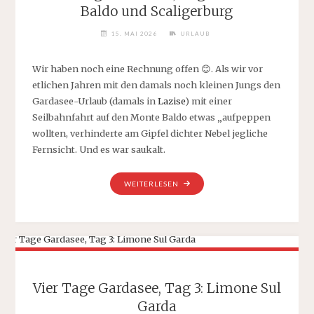
Baldo und Scaligerburg
15. MAI 2026
URLAUB
Wir haben noch eine Rechnung offen 😊. Als wir vor
etlichen Jahren mit den damals noch kleinen Jungs den
Gardasee-Urlaub (damals in
Lazise
) mit einer
Seilbahnfahrt auf den Monte Baldo etwas „aufpeppen
wollten, verhinderte am Gipfel dichter Nebel jegliche
Fernsicht. Und es war saukalt.
„VIER
WEITERLESEN
TAGE
GARDASEE,
TAG
4:
MONTE
BALDO
UND
Vier Tage Gardasee, Tag 3: Limone Sul
SCALIGERBURG“
Garda