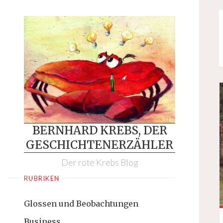
Skip
to
content
BERNHARD KREBS, DER
GESCHICHTENERZÄHLER
Der rote Krebs Blog
RUBRIKEN
Glossen und Beobachtungen
Business