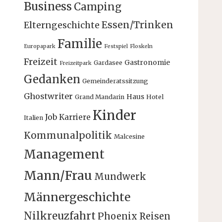
Business
Camping
Essen/Trinken
Elterngeschichte
Familie
Europapark
Festspiel
Floskeln
Freizeit
Gastronomie
Gardasee
Freizeitpark
Gedanken
Gemeinderatssitzung
Ghostwriter
Haus
Grand Mandarin
Hotel
Kinder
Job
Karriere
Italien
Kommunalpolitik
Malcesine
Management
Mann/Frau
Mundwerk
Männergeschichte
Nilkreuzfahrt
Phoenix Reisen