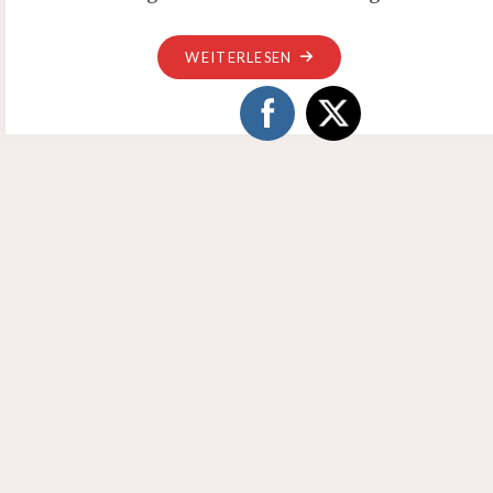
„DIE
WEITERLESEN
PONGRATZ-
FESTSPIELE
VON
POTTENSTETTEN:
DER
PROLOG“