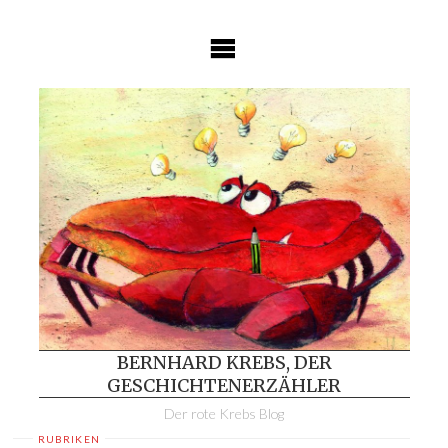
Skip
to
content
BERNHARD KREBS, DER
GESCHICHTENERZÄHLER
Der rote Krebs Blog
RUBRIKEN