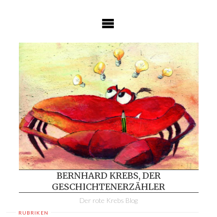
Skip
to
content
BERNHARD KREBS, DER
GESCHICHTENERZÄHLER
Der rote Krebs Blog
RUBRIKEN