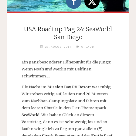
USA Roadtrip Tag 24: SeaWorld
San Diego
21. AUGUST 2019
URLAUB
Ein ganz besonderer Höhepunkt für die Jungs:
Wenn Noah und Merlin mit Delfinen
schwimmen….
Die Nacht im
Mission Bay RV Resort
war ruhig.
Wir stehen zeitig auf, laufen rund 20 Minuten
zum Nachbar-Campingplatz und fahren mit
dem leeren Shuttle in den Tier-Themenpark
SeaWorld
. Wir haben Glück an diesem
Vormittag, denn es ist sehr wenig los und so
laufen wir gleich zu Beginn ganz allein (!!)
durch den
Shark Encounter
und das
Turtle Reef
.