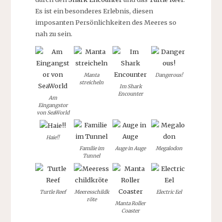
Es ist ein besonderes Erlebnis, diesen
imposanten Persönlichkeiten des Meeres so
nah zu sein.
Manta
Dangerous!
streicheln
Im Shark
Encounter
Am
Eingangstor
von SeaWorld
Haie!!
Familie im
Auge in Auge
Megalodon
Tunnel
Turtle Reef
Meeresschildk
Electric Eel
röte
Manta Roller
Coaster