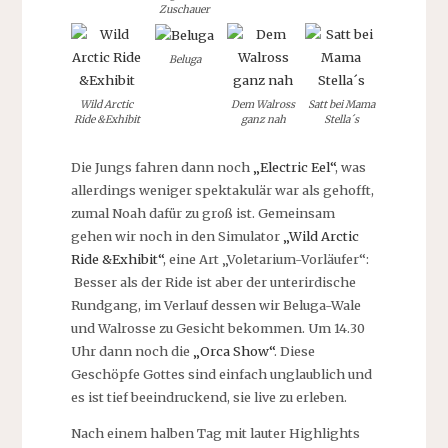
Zuschauer
Beluga
Wild Arctic
Dem Walross
Satt bei Mama
Ride &Exhibit
ganz nah
Stella´s
Die Jungs fahren dann noch
„Electric Eel“
, was
allerdings weniger spektakulär war als gehofft,
zumal Noah dafür zu groß ist. Gemeinsam
gehen wir noch in den Simulator
„Wild Arctic
Ride &Exhibit“
, eine Art „Voletarium-Vorläufer“:
Besser als der Ride ist aber der unterirdische
Rundgang, im Verlauf dessen wir Beluga-Wale
und Walrosse zu Gesicht bekommen. Um 14.30
Uhr dann noch die
„Orca Show“
. Diese
Geschöpfe Gottes sind einfach unglaublich und
es ist tief beeindruckend, sie live zu erleben.
Nach einem halben Tag mit lauter Highlights