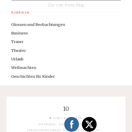
Der rote Krebs Blog
RUBRIKEN
Glossen und Beobachtungen
Business
Trauer
Theater
Urlaub
Weihnachten
Geschichten für Kinder
10
FULL
PIXELS
1100 × 824
SIZE
DIE KREBSE – EINE FAMILIE VOLLER
FREIZEITPARKJUNKIES, TEIL 1: ZUR GESCHICHTE….