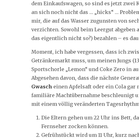
dem Einkaufswagen, so sind es jetzt zwei K
an sich noch nicht das … „hicks“ … Problem
mir, die auf das Wasser zugunsten von se
verzichten. Sowohl beim Leergut abgeben 
das eigentlich nicht so?) bezahlen – es dau
Moment, ich habe vergessen, dass ich zw
Getränkemarkt muss, um meinen Jungs (13 un
Sportschorle „Lemon“ und Coke Zero in a
Abgesehen davon, dass die nächste Generat
Gwasch
einen Apfelsaft oder ein Cola gar
familiäre Machtübernahme beschleunigt un
mit einem völlig veränderten Tagesrhythm
Die Eltern gehen um 22 Uhr ins Bett, d
Fernseher zocken können.
Gefrühstückt wird um 11 Uhr, kurz na