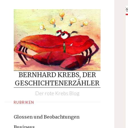
Skip
to
content
BERNHARD KREBS, DER
GESCHICHTENERZÄHLER
Der rote Krebs Blog
RUBRIKEN
Glossen und Beobachtungen
Business