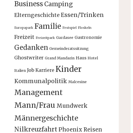
Business
Camping
Essen/Trinken
Elterngeschichte
Familie
Europapark
Festspiel
Floskeln
Freizeit
Gastronomie
Gardasee
Freizeitpark
Gedanken
Gemeinderatssitzung
Ghostwriter
Haus
Grand Mandarin
Hotel
Kinder
Job
Karriere
Italien
Kommunalpolitik
Malcesine
Management
Mann/Frau
Mundwerk
Männergeschichte
Nilkreuzfahrt
Phoenix Reisen