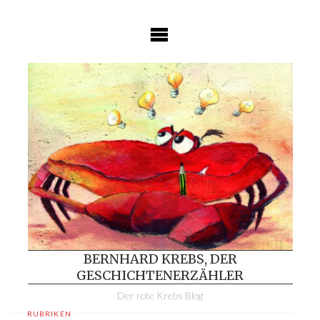
Skip
to
content
BERNHARD KREBS, DER
GESCHICHTENERZÄHLER
Der rote Krebs Blog
RUBRIKEN