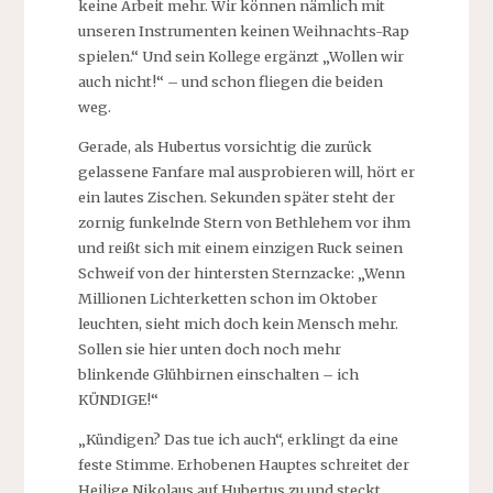
keine Arbeit mehr. Wir können nämlich mit
unseren Instrumenten keinen Weihnachts-Rap
spielen.“ Und sein Kollege ergänzt „Wollen wir
auch nicht!“ – und schon fliegen die beiden
weg.
Gerade, als Hubertus vorsichtig die zurück
gelassene Fanfare mal ausprobieren will, hört er
ein lautes Zischen. Sekunden später steht der
zornig funkelnde Stern von Bethlehem vor ihm
und reißt sich mit einem einzigen Ruck seinen
Schweif von der hintersten Sternzacke: „Wenn
Millionen Lichterketten schon im Oktober
leuchten, sieht mich doch kein Mensch mehr.
Sollen sie hier unten doch noch mehr
blinkende Glühbirnen einschalten – ich
KÜNDIGE!“
„Kündigen? Das tue ich auch“, erklingt da eine
feste Stimme. Erhobenen Hauptes schreitet der
Heilige Nikolaus auf Hubertus zu und steckt