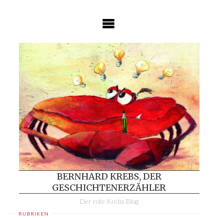
Skip
to
content
BERNHARD KREBS, DER
GESCHICHTENERZÄHLER
Der rote Krebs Blog
RUBRIKEN