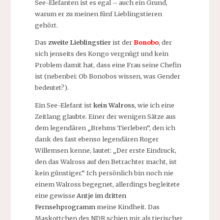
See-Elefanten ist es egal – auch ein Grund,
warum er zu meinen fünf Lieblingstieren
gehört.
Das
zweite Lieblingstier
ist der
Bonobo
, der
sich jenseits des Kongo vergnügt und kein
Problem damit hat, dass eine Frau seine Chefin
ist (nebenbei: Ob Bonobos wissen, was Gender
bedeutet?).
Ein See-Elefant ist
kein Walross
, wie ich eine
Zeitlang glaubte. Einer der wenigen Sätze aus
dem legendären „Brehms Tierleben“, den ich
dank des fast ebenso legendären Roger
Willemsen kenne, lautet: „Der erste Eindruck,
den das Walross auf den Betrachter macht, ist
kein günstiger.“ Ich persönlich bin noch nie
einem Walross begegnet, allerdings begleitete
eine gewisse
Antje im dritten
Fernsehprogramm
meine Kindheit. Das
Maskottchen des NDR schien mir als tierischer