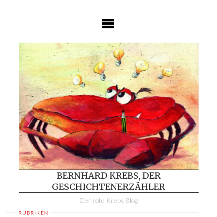
Skip
to
content
BERNHARD KREBS, DER
GESCHICHTENERZÄHLER
Der rote Krebs Blog
RUBRIKEN