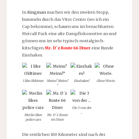
In
Kingman
machen wir den zweiten Stopp,
bummeln durch das Vitor Center (wo ich ein
Cap bekomme), schauen uns im benachbarten
Metcalf Park eine alte Dampflokomotive an und
gönnen uns im sehr typisch-nostalgisch-
kitschigen
Mr. D´z Route 66 Diner
eine Runde
Eisshakes.
I like Oldtimer
Meins? Meins!
Eisshakes!
Ohne Worte.
°
Die 3 von der
…
Merlin likes
Mr. D´z Route
police cars
66 Diner
Die restlichen 100 Kilometer sind nach der