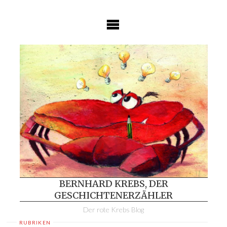
Skip
to
content
BERNHARD KREBS, DER
GESCHICHTENERZÄHLER
Der rote Krebs Blog
RUBRIKEN