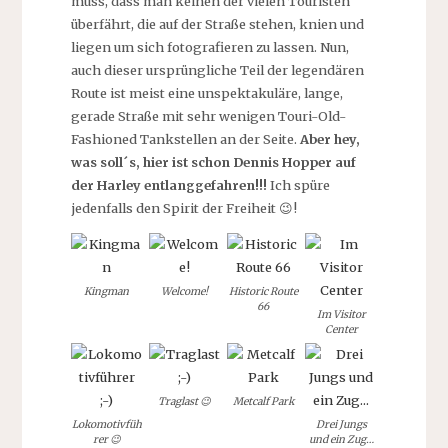
muss, dass man keinen der vielen Touristen
überfährt, die auf der Straße stehen, knien und
liegen um sich fotografieren zu lassen. Nun,
auch dieser ursprüngliche Teil der legendären
Route ist meist eine unspektakuläre, lange,
gerade Straße mit sehr wenigen Touri-Old-
Fashioned Tankstellen an der Seite.
Aber hey,
was soll´s, hier ist schon Dennis Hopper auf
der Harley entlanggefahren!!!
Ich spüre
jedenfalls den Spirit der Freiheit 😉!
Kingman
Welcome!
Historic Route
66
Im Visitor
Center
Traglast 😉
Metcalf Park
Lokomotivfüh
Drei Jungs
rer 😉
und ein Zug…