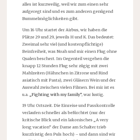
alles ist kurzweilig, weil wir zum einen sehr
aufgeregt sind und es zum anderen genügend
Bummelmöglichkeiten gibt.
Um 16 Uhr startet der Airbus, wir haben die
Plätze 29 und 29, jeweils H und K. Das bedeutet:
Zweimal sehr viel (und kostenpflichtige)
Beinfreiheit, was Noah und mir einen Flug ohne
Qualen beschert. Im Gegenteil vergehen die
knapp 12 Stunden Flug sehr zügig mit zwei
Mahlzeiten (Hähnchen in Zitrone und Rind
asiatisch mit Pasta), zwei Gläsern Wein und der
Auswahl zwischen vielen Filmen. Bei mir ist es
u.a.
„Fighting with my family“
, war lustig.
19 Uhr Ortszeit. Die Einreise und Passkontrolle
verlaufen schneller als befürchtet (nur der
kritische Blick und ein lakonisches „A very
long vacation“ der Dame am Schalter trieb
kurzfristig den Puls hoch) – und dann sind wir