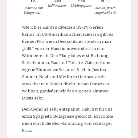
Flora
Mein
Kaliforniens
Lieblingsplatz
Redwood mit
Merlin, frisch
Hängematte
eingekleidet 🙂
Wie ich es aus den diversen US-TV-Serien
kenne: In US-Amerikanischen Häusern gibt es
keinen Flur wie in Deutschland, sondern man
„fällt“ von der Haustür unvermittelt in den
Wohnbereich. Den Flur gibt es erst Richtung
Schlafzimmer, Bad und Toilette. Gabi teilt uns
eigene Zimmer zu: Susanne & ich in Justins
Zimmer, Noah und Merlin in Hannas; da die
erwachsenen Kinder direkt in San Francisco
wohnen, genießen wir den eigenen Zimmer-
Luxus sehr.
Der Abend ist sehr entspannt. Gabi hat für uns
extra Spaghetti Bolognese gekocht, ich trinke
mich durch die Bier-Sammlung von Schwager
Fritz.