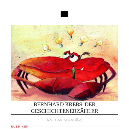
Skip
to
content
BERNHARD KREBS, DER
GESCHICHTENERZÄHLER
Der rote Krebs Blog
RUBRIKEN