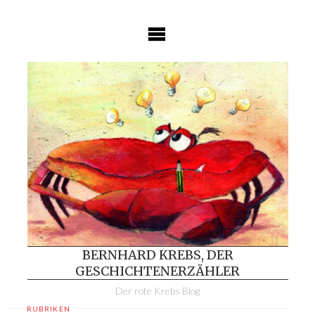
Skip
to
content
BERNHARD KREBS, DER
GESCHICHTENERZÄHLER
Der rote Krebs Blog
RUBRIKEN