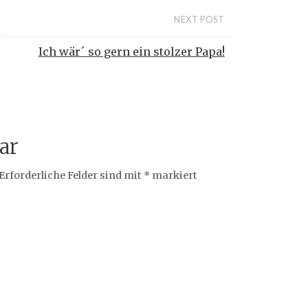
NEXT POST
Ich wär´ so gern ein stolzer Papa!
ar
Erforderliche Felder sind mit
*
markiert