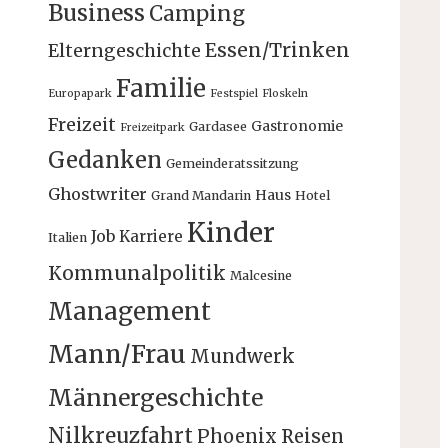
Business
Camping
Essen/Trinken
Elterngeschichte
Familie
Europapark
Festspiel
Floskeln
Freizeit
Gastronomie
Gardasee
Freizeitpark
Gedanken
Gemeinderatssitzung
Ghostwriter
Haus
Grand Mandarin
Hotel
Kinder
Job
Karriere
Italien
Kommunalpolitik
Malcesine
Management
Mann/Frau
Mundwerk
Männergeschichte
Nilkreuzfahrt
Phoenix Reisen