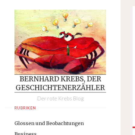
Skip
to
content
BERNHARD KREBS, DER
GESCHICHTENERZÄHLER
Der rote Krebs Blog
RUBRIKEN
Glossen und Beobachtungen
Business