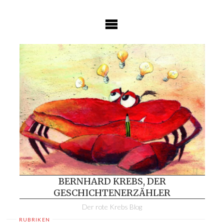
Skip
to
content
BERNHARD KREBS, DER
GESCHICHTENERZÄHLER
Der rote Krebs Blog
RUBRIKEN