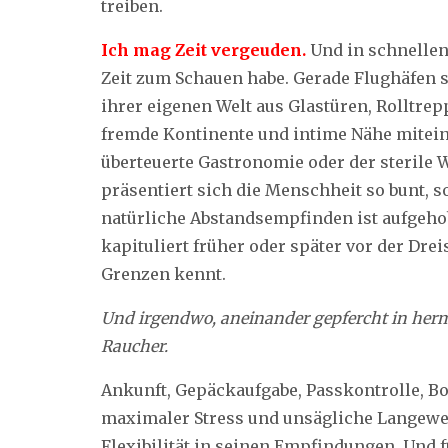
treiben.
Ich mag Zeit vergeuden.
Und in schnellen
Zeit zum Schauen habe. Gerade Flughäfen si
ihrer eigenen Welt aus Glastüren, Rolltr
fremde Kontinente und intime Nähe mitei
überteuerte Gastronomie oder der sterile
präsentiert sich die Menschheit so bunt, so
natürliche Abstandsempfinden ist aufgeh
kapituliert früher oder später vor der Drei
Grenzen kennt.
Und irgendwo, aneinander gepfercht in herm
Raucher.
Ankunft, Gepäckaufgabe, Passkontrolle, B
maximaler Stress und unsägliche Langewei
Flexibilität in seinen Empfindungen. Und f