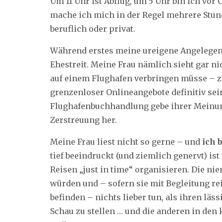
Um 11 Uhr ist Abflug, um 5 Uhr bin ich vor 
mache ich mich in der Regel mehrere Stun
beruflich oder privat.
Während erstes meine ureigene Angelegenh
Ehestreit. Meine Frau nämlich sieht gar n
auf einem Flughafen verbringen müsse – 
grenzenloser Onlineangebote definitiv sei
Flughafenbuchhandlung gebe ihrer Meinun
Zerstreuung her.
Meine Frau liest nicht so gerne – und
ich 
tief beeindruckt (und ziemlich genervt) ist
Reisen „just in time“ organisieren. Die nie
würden und – sofern sie mit Begleitung r
befinden – nichts lieber tun, als ihren lä
Schau zu stellen … und die anderen in de