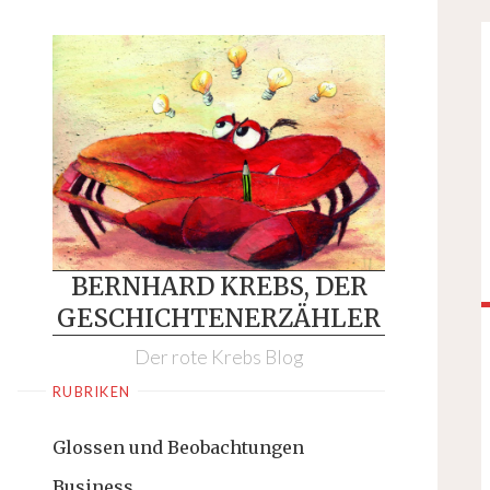
Skip
to
content
BERNHARD KREBS, DER
GESCHICHTENERZÄHLER
Der rote Krebs Blog
RUBRIKEN
Glossen und Beobachtungen
Business