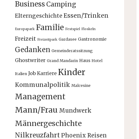
Business
Camping
Essen/Trinken
Elterngeschichte
Familie
Europapark
Festspiel
Floskeln
Freizeit
Gastronomie
Gardasee
Freizeitpark
Gedanken
Gemeinderatssitzung
Ghostwriter
Haus
Grand Mandarin
Hotel
Kinder
Job
Karriere
Italien
Kommunalpolitik
Malcesine
Management
Mann/Frau
Mundwerk
Männergeschichte
Nilkreuzfahrt
Phoenix Reisen