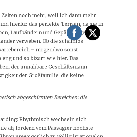
 Zeiten noch mehr, weil ich dann mehr
nd hierfür das perfekte Terrain, da sie in
eppen, Laufbändern und Gepäckwagen
nander verweben. Ob die schamlos
 Wartebereich – nirgendwo sonst
 eng und so bizarr wie hier. Das
oben, der unnahbare Geschäftsmann
stigkeit der Großfamilie, die keine
etisch abgeschirmten Bereichen: die
oarding: Rhythmisch wechseln sich
le ab, fordern vom Passagier höchste
ühren unweigerlich zu völlig irrationalen