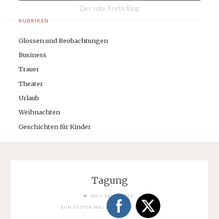
Der rote Krebs Blog
RUBRIKEN
Glossen und Beobachtungen
Business
Trauer
Theater
Urlaub
Weihnachten
Geschichten für Kinder
Tagung
FULL
PIXELS
900 × 388
SIZE
ZUM ERSTEN MAL AUF EINER TAGUNG