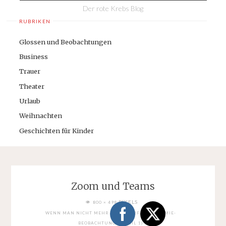
Der rote Krebs Blog
RUBRIKEN
Glossen und Beobachtungen
Business
Trauer
Theater
Urlaub
Weihnachten
Geschichten für Kinder
Zoom und Teams
FULL
PIXELS
800 × 498
SIZE
WENN MAN NICHT MEHR RAUS DARF…. (PANDEMIE-
BEOBACHTUNGEN, TEIL 1)