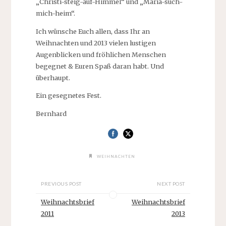
„Christi-steig-auf-Himmel“ und „Maria-such-
mich-heim“.
Ich wünsche Euch allen, dass Ihr an
Weihnachten und 2013 vielen lustigen
Augenblicken und fröhlichen Menschen
begegnet & Euren Spaß daran habt. Und
überhaupt.
Ein gesegnetes Fest.
Bernhard
WEIHNACHTEN
PREVIOUS POST
NEXT POST
Weihnachtsbrief
Weihnachtsbrief
2011
2013