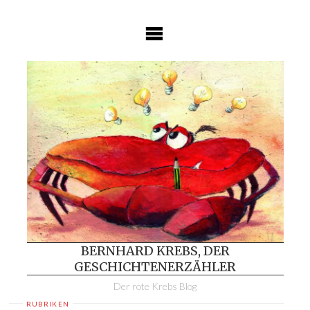
Skip
to
content
BERNHARD KREBS, DER
GESCHICHTENERZÄHLER
Der rote Krebs Blog
RUBRIKEN