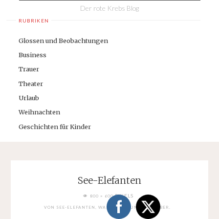
Der rote Krebs Blog
RUBRIKEN
Glossen und Beobachtungen
Business
Trauer
Theater
Urlaub
Weihnachten
Geschichten für Kinder
See-Elefanten
FULL
PIXELS
800 × 600
SIZE
VON SEE-ELEFANTEN, WALROSSEN UND DEM BIBER.