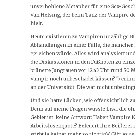
unverhohlene Metapher für eine Sex-Gesch
Van Helsing, der beim Tanz der Vampire 
hielt.
Heute existieren zu Vampiren unzählige B
Abhandlungen in einer Fülle, die mancher
gereichen würde. Alles wird analysiert und 
die Diskussionen in den Fußnoten zu einz
brünette Jungrauen vor 12:43 Uhr rund 50 
Vampir noch unbeschadet küssen?“) erinne
an der Universität. Die war nicht unbedingt
Und sie hatte Lücken, wie offensichtlich 
Denn auf meine Fragen wusste Lisa, die oh
Gebiet ist, keine Antwort: Haben Vampire K
Arbeitslosenquote? Befeuert ihre Beißerei
stirbt ja keiner mehr so richtig)? Gibt es 