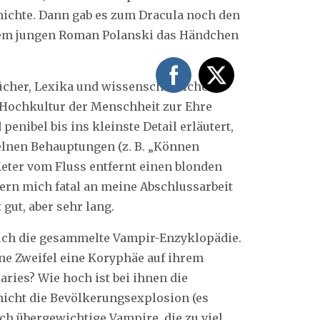
ichte. Dann gab es zum Dracula noch den
dem jungen Roman Polanski das Händchen
ücher, Lexika und wissenschaftliche
 Hochkultur der Menschheit zur Ehre
penibel bis ins kleinste Detail erläutert,
elnen Behauptungen (z. B. „Können
Meter vom Fluss entfernt einen blonden
rn mich fatal an meine Abschlussarbeit
 gut, aber sehr lang.
auch die gesammelte Vampir-Enzyklopädie.
ne Zweifel eine Koryphäe auf ihrem
aries? Wie hoch ist bei ihnen die
 nicht die Bevölkerungsexplosion (es
auch übergewichtige Vampire, die zu viel