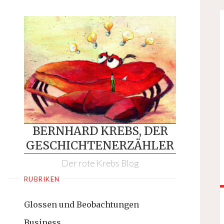
Skip
to
content
BERNHARD KREBS, DER
GESCHICHTENERZÄHLER
Der rote Krebs Blog
RUBRIKEN
Glossen und Beobachtungen
Business