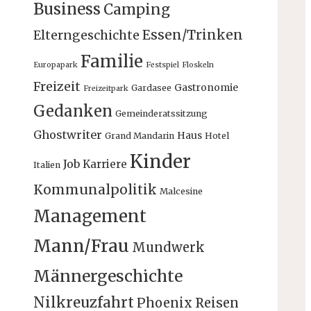
Business
Camping
Essen/Trinken
Elterngeschichte
Familie
Europapark
Festspiel
Floskeln
Freizeit
Gastronomie
Gardasee
Freizeitpark
Gedanken
Gemeinderatssitzung
Ghostwriter
Haus
Grand Mandarin
Hotel
Kinder
Job
Karriere
Italien
Kommunalpolitik
Malcesine
Management
Mann/Frau
Mundwerk
Männergeschichte
Nilkreuzfahrt
Phoenix Reisen