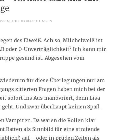
age
OSSEN UND BEOBACHTUNGEN
wegen des Eiweiß. Ach so, Milcheiweiß ist
AB oder 0-Unverträglichkeit? Ich kann mir
tgruppe gesund ist. Abgesehen vom
 wiederum für diese Überlegungen nur am
ngangs zitierten Fragen haben mich bei der
it sofort ins Aus manövriert, denn Lisa
 geht. Und zwar überhaupt keinen Spaß.
den Vampiren. Da waren die Rollen klar
t Ratten als Sinnbild für eine strafende
ublich!) auf – oder in prüden Zeiten als