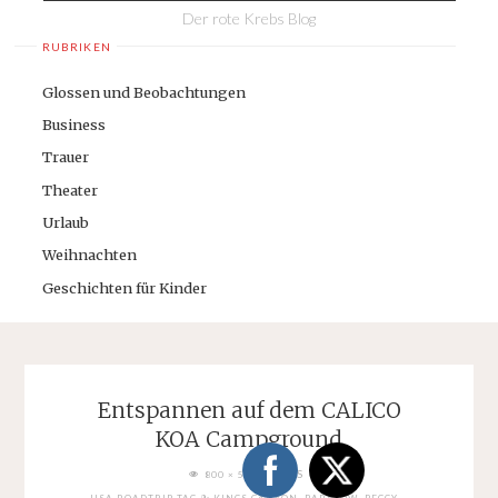
Der rote Krebs Blog
RUBRIKEN
Glossen und Beobachtungen
Business
Trauer
Theater
Urlaub
Weihnachten
Geschichten für Kinder
Entspannen auf dem CALICO
KOA Campground
FULL
PIXELS
800 × 598
SIZE
USA ROADTRIP TAG 9: KINGS CANYON. BARSTOW. PEGGY