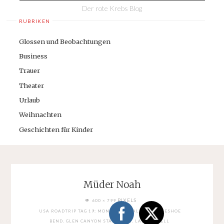
Der rote Krebs Blog
RUBRIKEN
Glossen und Beobachtungen
Business
Trauer
Theater
Urlaub
Weihnachten
Geschichten für Kinder
Müder Noah
FULL
PIXELS
600 × 799
SIZE
USA ROADTRIP TAG 19: MONUMENT VALLEY. HORSESHOE
BEND. GLEN CANYON STAUDAMM. LAKE POWELL