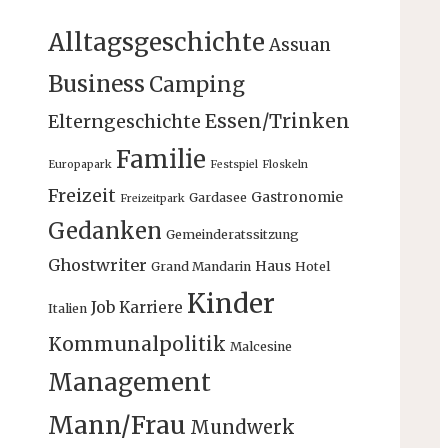
Alltagsgeschichte
Assuan
Business
Camping
Essen/Trinken
Elterngeschichte
Familie
Europapark
Festspiel
Floskeln
Freizeit
Gastronomie
Gardasee
Freizeitpark
Gedanken
Gemeinderatssitzung
Ghostwriter
Haus
Grand Mandarin
Hotel
Kinder
Job
Karriere
Italien
Kommunalpolitik
Malcesine
Management
Mann/Frau
Mundwerk