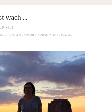
st wach …
PIXELS
99
HOE BEND. GLEN CANYON STAUDAMM. LAKE POWELL