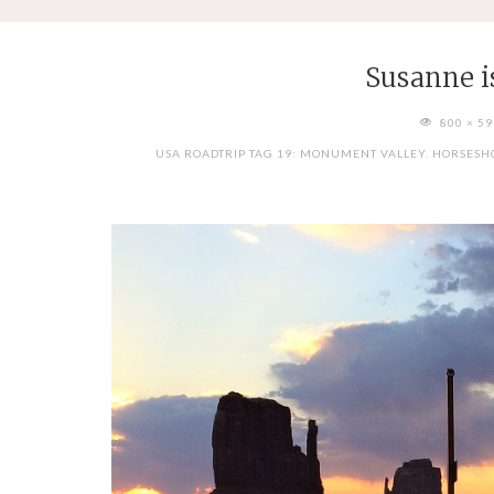
Susanne i
FULL
800 × 5
SIZE
USA ROADTRIP TAG 19: MONUMENT VALLEY. HORSES