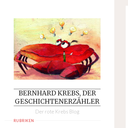
Skip
to
content
BERNHARD KREBS, DER
GESCHICHTENERZÄHLER
Der rote Krebs Blog
RUBRIKEN