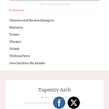
Der rote Krebs Blog
RUBRIKEN
Glossen und Beobachtungen
Business
Trauer
Theater
Urlaub
Weihnachten
Geschichten für Kinder
Tapestry Arch
FULL
PIXELS
800 × 599
SIZE
USA ROADTRIP TAG 16: ARCHES NATIONAL PARK