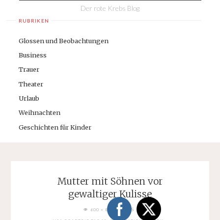
Der rote Krebs Blog
RUBRIKEN
Glossen und Beobachtungen
Business
Trauer
Theater
Urlaub
Weihnachten
Geschichten für Kinder
Mutter mit Söhnen vor
gewaltiger Kulisse
FULL
PIXELS
600 × 800
SIZE