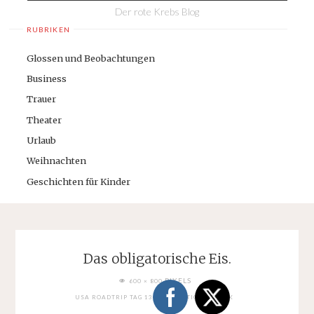
Der rote Krebs Blog
RUBRIKEN
Glossen und Beobachtungen
Business
Trauer
Theater
Urlaub
Weihnachten
Geschichten für Kinder
Das obligatorische Eis.
FULL
PIXELS
600 × 800
SIZE
USA ROADTRIP TAG 13: ZION NATIONAL PARK