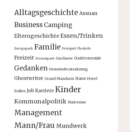
Alltagsgeschichte
Assuan
Business
Camping
Essen/Trinken
Elterngeschichte
Familie
Europapark
Festspiel
Floskeln
Freizeit
Gastronomie
Gardasee
Freizeitpark
Gedanken
Gemeinderatssitzung
Ghostwriter
Haus
Grand Mandarin
Hotel
Kinder
Job
Karriere
Italien
Kommunalpolitik
Malcesine
Management
Mann/Frau
Mundwerk