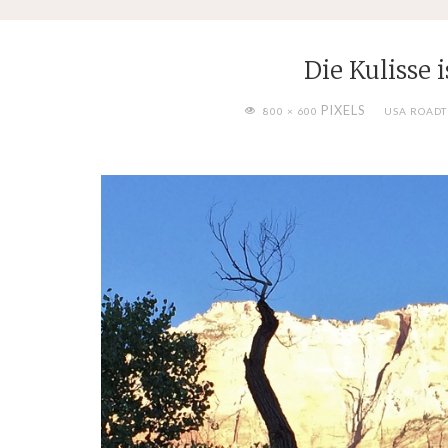
Die Kulisse 
FULL
PIXELS
800 × 600
USA ROADT
SIZE