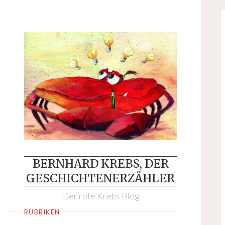
Skip
to
content
BERNHARD KREBS, DER
GESCHICHTENERZÄHLER
Der rote Krebs Blog
RUBRIKEN