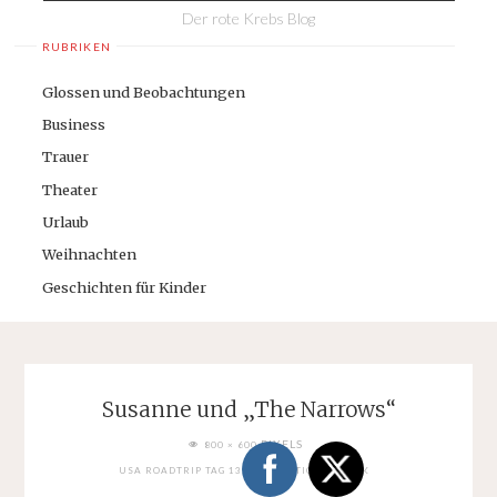
Der rote Krebs Blog
RUBRIKEN
Glossen und Beobachtungen
Business
Trauer
Theater
Urlaub
Weihnachten
Geschichten für Kinder
Susanne und „The Narrows“
FULL
PIXELS
800 × 600
SIZE
USA ROADTRIP TAG 13: ZION NATIONAL PARK