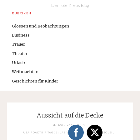
Der rote Krebs Blog
RUBRIKEN
Glossen und Beobachtungen
Business
Trauer
Theater
Urlaub
Weihnachten
Geschichten für Kinder
Aussicht auf die Decke
FULL
PIXELS
800 × 600
SIZE
USA ROADTRIP TAG 11: LAS VEGAS UND CIRQUE DE SOLEIL