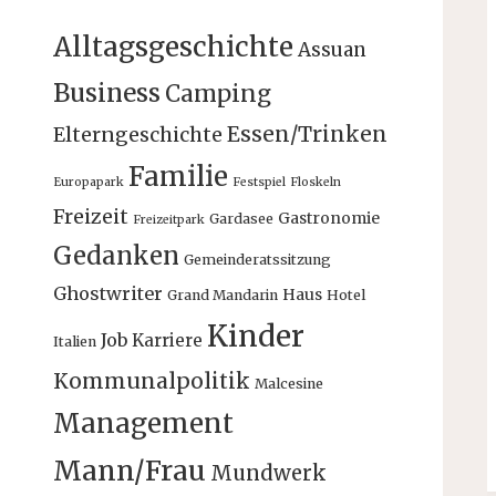
Alltagsgeschichte
Assuan
Business
Camping
Essen/Trinken
Elterngeschichte
Familie
Europapark
Festspiel
Floskeln
Freizeit
Gastronomie
Gardasee
Freizeitpark
Gedanken
Gemeinderatssitzung
Ghostwriter
Haus
Grand Mandarin
Hotel
Kinder
Job
Karriere
Italien
Kommunalpolitik
Malcesine
Management
Mann/Frau
Mundwerk