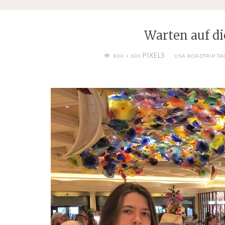
Warten auf di
FULL
PIXELS
800 × 600
USA ROADTRIP TA
SIZE