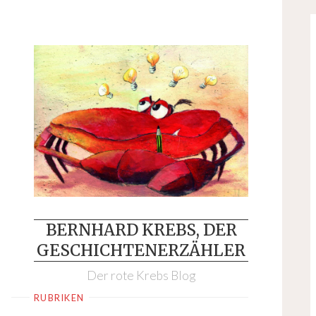
Skip
to
content
BERNHARD KREBS, DER
GESCHICHTENERZÄHLER
Der rote Krebs Blog
RUBRIKEN