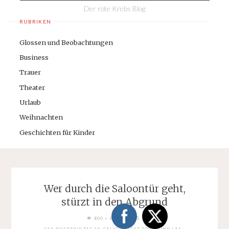
Der rote Krebs Blog
RUBRIKEN
Glossen und Beobachtungen
Business
Trauer
Theater
Urlaub
Weihnachten
Geschichten für Kinder
Wer durch die Saloontür geht,
stürzt in den Abgrund
FULL
PIXELS
800 × 600
SIZE
USA ROADTRIP TAG 10: CALICO GHOST TOWN UND LAS