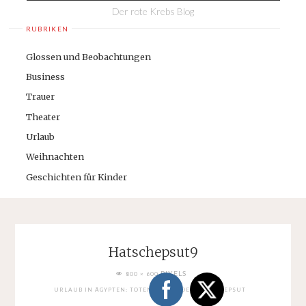
Der rote Krebs Blog
RUBRIKEN
Glossen und Beobachtungen
Business
Trauer
Theater
Urlaub
Weihnachten
Geschichten für Kinder
Hatschepsut9
FULL
PIXELS
800 × 600
SIZE
URLAUB IN ÄGYPTEN: TOTENTEMPEL DER HATSCHEPSUT