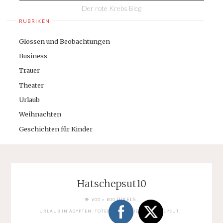
Der rote Krebs Blog
RUBRIKEN
Glossen und Beobachtungen
Business
Trauer
Theater
Urlaub
Weihnachten
Geschichten für Kinder
Hatschepsut10
FULL
PIXELS
600 × 800
SIZE
URLAUB IN ÄGYPTEN: TOTENTEMPEL DER HATSCHEPSUT