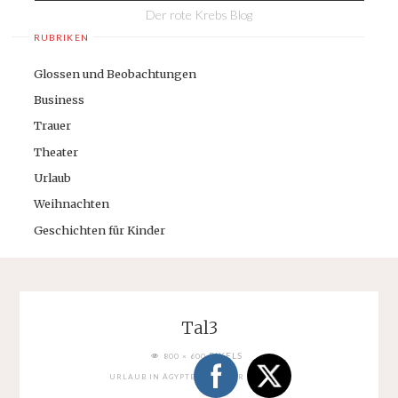
Der rote Krebs Blog
RUBRIKEN
Glossen und Beobachtungen
Business
Trauer
Theater
Urlaub
Weihnachten
Geschichten für Kinder
Tal3
FULL
PIXELS
800 × 600
SIZE
URLAUB IN ÄGYPTEN: TAL DER KÖNIGE