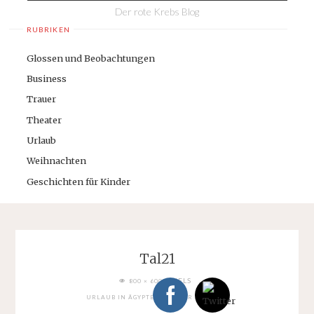
Der rote Krebs Blog
RUBRIKEN
Glossen und Beobachtungen
Business
Trauer
Theater
Urlaub
Weihnachten
Geschichten für Kinder
Tal21
FULL
PIXELS
800 × 600
SIZE
URLAUB IN ÄGYPTEN: TAL DER KÖNIGE