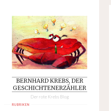
Skip
to
content
BERNHARD KREBS, DER
GESCHICHTENERZÄHLER
Der rote Krebs Blog
RUBRIKEN