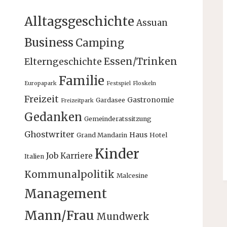
Alltagsgeschichte
Assuan
Business
Camping
Essen/Trinken
Elterngeschichte
Familie
Europapark
Festspiel
Floskeln
Freizeit
Gastronomie
Gardasee
Freizeitpark
Gedanken
Gemeinderatssitzung
Ghostwriter
Haus
Grand Mandarin
Hotel
Kinder
Job
Karriere
Italien
Kommunalpolitik
Malcesine
Management
Mann/Frau
Mundwerk