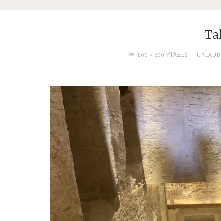
Ta
FULL
PIXELS
800 × 600
URLAUB 
SIZE