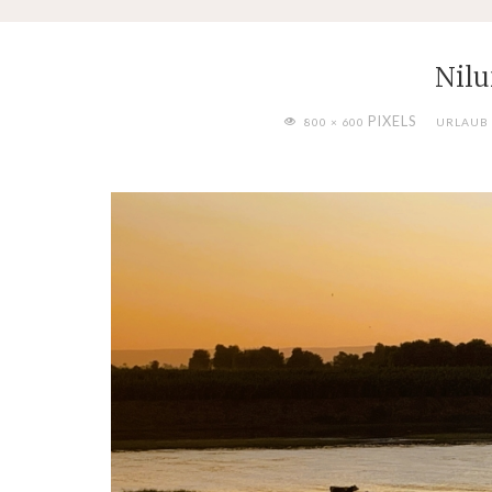
Nilu
FULL
PIXELS
800 × 600
URLAUB 
SIZE