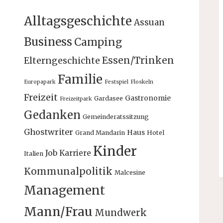
Alltagsgeschichte
Assuan
Business
Camping
Essen/Trinken
Elterngeschichte
Familie
Europapark
Festspiel
Floskeln
Freizeit
Gastronomie
Gardasee
Freizeitpark
Gedanken
Gemeinderatssitzung
Ghostwriter
Haus
Grand Mandarin
Hotel
Kinder
Job
Karriere
Italien
Kommunalpolitik
Malcesine
Management
Mann/Frau
Mundwerk