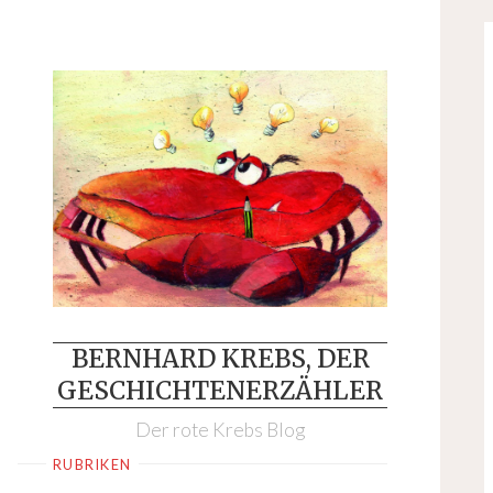
Skip
to
content
BERNHARD KREBS, DER
GESCHICHTENERZÄHLER
Der rote Krebs Blog
RUBRIKEN