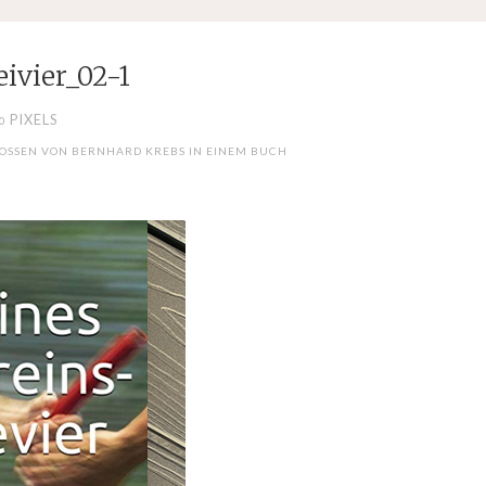
eivier_02-1
PIXELS
50
OSSEN VON BERNHARD KREBS IN EINEM BUCH