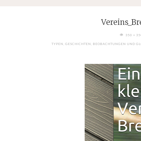
Vereins_Br
FULL
350 × 3
SIZE
TYPEN, GESCHICHTEN, BEOBACHTUNGEN UND GL