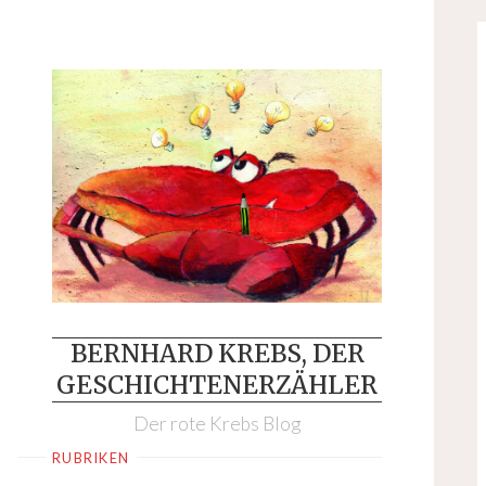
Skip
to
content
BERNHARD KREBS, DER
GESCHICHTENERZÄHLER
Der rote Krebs Blog
RUBRIKEN