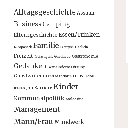
Alltagsgeschichte
Assuan
Business
Camping
Essen/Trinken
Elterngeschichte
Familie
Europapark
Festspiel
Floskeln
Freizeit
Gastronomie
Gardasee
Freizeitpark
Gedanken
Gemeinderatssitzung
Ghostwriter
Haus
Grand Mandarin
Hotel
Kinder
Job
Karriere
Italien
Kommunalpolitik
Malcesine
Management
Mann/Frau
Mundwerk