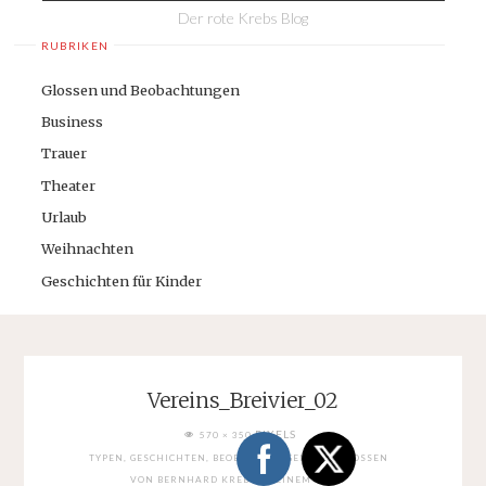
Der rote Krebs Blog
RUBRIKEN
Glossen und Beobachtungen
Business
Trauer
Theater
Urlaub
Weihnachten
Geschichten für Kinder
Vereins_Breivier_02
FULL
PIXELS
570 × 350
SIZE
TYPEN, GESCHICHTEN, BEOBACHTUNGEN UND GLOSSEN
VON BERNHARD KREBS IN EINEM BUCH