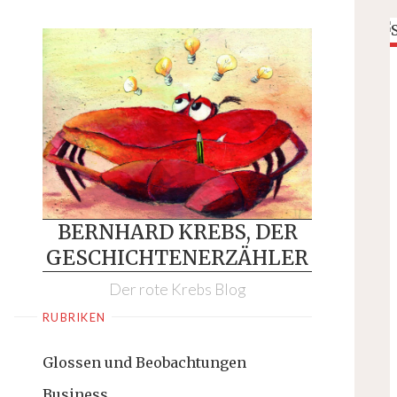
Skip
to
content
BERNHARD KREBS, DER
GESCHICHTENERZÄHLER
Der rote Krebs Blog
RUBRIKEN
Glossen und Beobachtungen
Business