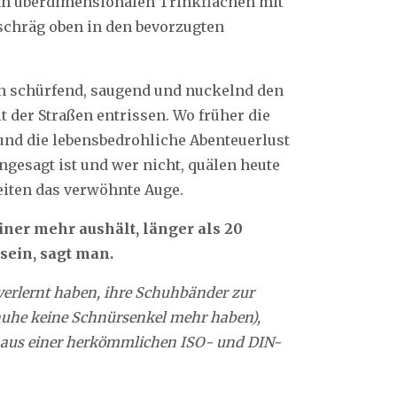
 an überdimensionalen Trinkflachen mit
 schräg oben in den bevorzugten
en schürfend, saugend und nuckelnd den
 der Straßen entrissen. Wo früher die
nd die lebensbedrohliche Abenteuerlust
gesagt ist und wer nicht, quälen heute
keiten das verwöhnte Auge.
ner mehr aushält, länger als 20
 sein, sagt man.
verlernt haben, ihre Schuhbänder zur
Schuhe keine Schnürsenkel mehr haben),
el aus einer herkömmlichen ISO- und DIN-