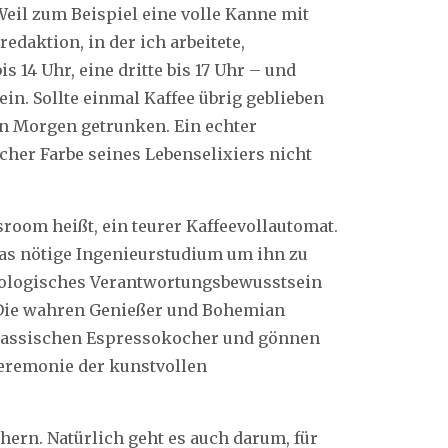
Weil zum Beispiel eine volle Kanne mit
daktion, in der ich arbeitete,
is 14 Uhr, eine dritte bis 17 Uhr – und
ein. Sollte einmal Kaffee übrig geblieben
en Morgen getrunken. Ein echter
icher Farbe seines Lebenselixiers nicht
sroom heißt, ein teurer Kaffeevollautomat.
das nötige Ingenieurstudium um ihn zu
ökologisches Verantwortungsbewusstsein
Die wahren Genießer und Bohemian
klassischen Espressokocher und gönnen
 Zeremonie der kunstvollen
hern. Natürlich geht es auch darum, für