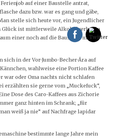
erienjob auf einer Baustelle antrat,
flasche dazu bzw. war es gang und gäbe,
Man stelle sich heute vor, ein Jugendlicher
m Glück ist mittlerweile Alkoholverbot in
aum einer noch auf die Baustelle muss
rn sich in der Vor-Jumbo-Becher-Ära auf
 Kännchen, wahlweise eine Portion Kaffee
r war oder Oma nachts nicht schlafen
ei erzählten sie gerne vom „Muckefuck“,
Eine Dose des Caro-Kaffees aus Zichorie
mmer ganz hinten im Schrank; „für
„man weiß ja nie“ auf Nachfrage lapidar
feemaschine bestimmte lange Jahre mein