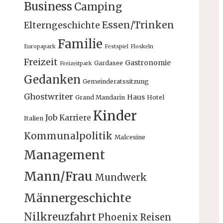
Business
Camping
Essen/Trinken
Elterngeschichte
Familie
Europapark
Festspiel
Floskeln
Freizeit
Gastronomie
Gardasee
Freizeitpark
Gedanken
Gemeinderatssitzung
Ghostwriter
Haus
Grand Mandarin
Hotel
Kinder
Job
Karriere
Italien
Kommunalpolitik
Malcesine
Management
Mann/Frau
Mundwerk
Männergeschichte
Nilkreuzfahrt
Phoenix Reisen