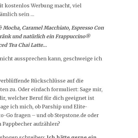
t kostenlos Werbung macht, viel
nämlich sein …
ffè Mocha, Caramel Macchiato, Espresso Con
tränk und natürlich ein Frappuccino®
ced Tea Chai Latte…
 nicht aussprechen kann, geschweige ich
 verblüffende Rückschlüsse auf die
en zu. Oder einfach formuliert: Sage mir,
ir, welcher Beruf für dich geeignet ist
rage ich mich, ob Parship und Elite-
o-Go fragen – und ob Stepstone.de oder
n Pappbecher aufzählen?
gsbogen schreiben:
Ich hätte gerne ein