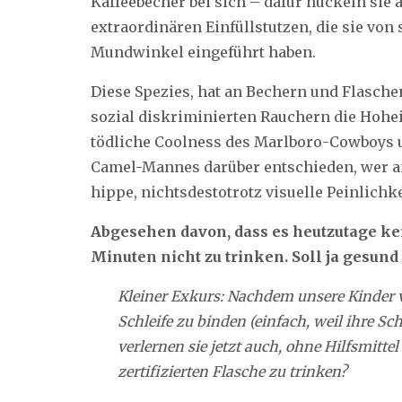
Kaffeebecher bei sich – dafür nuckeln sie
extraordinären Einfüllstutzen, die sie von
Mundwinkel eingeführt haben.
Diese Spezies, hat an Bechern und Flasch
sozial diskriminierten Rauchern die Hoheit
tödliche Coolness des Marlboro-Cowboys u
Camel-Mannes darüber entschieden, wer an
hippe, nichtsdestotrotz visuelle Peinlich
Abgesehen davon, dass es heutzutage kei
Minuten nicht zu trinken. Soll ja gesund
Kleiner Exkurs: Nachdem unsere Kinder 
Schleife zu binden (einfach, weil ihre 
verlernen sie jetzt auch, ohne Hilfsmitt
zertifizierten Flasche zu trinken?