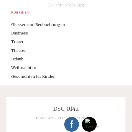
Der rote Krebs Blog
RUBRIKEN
Glossen und Beobachtungen
Business
Trauer
Theater
Urlaub
Weihnachten
Geschichten für Kinder
DSC_0142
FULL
PIXELS
800 × 492
IMMER ZU SPÄT…
SIZE