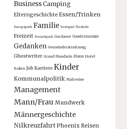
Business
Camping
Essen/Trinken
Elterngeschichte
Familie
Europapark
Festspiel
Floskeln
Freizeit
Gastronomie
Gardasee
Freizeitpark
Gedanken
Gemeinderatssitzung
Ghostwriter
Haus
Grand Mandarin
Hotel
Kinder
Job
Karriere
Italien
Kommunalpolitik
Malcesine
Management
Mann/Frau
Mundwerk
Männergeschichte
Nilkreuzfahrt
Phoenix Reisen