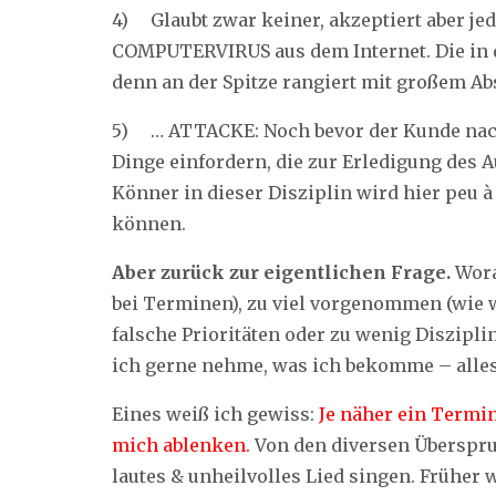
4) Glaubt zwar keiner, akzeptiert aber j
COMPUTERVIRUS aus dem Internet. Die in de
denn an der Spitze rangiert mit großem Ab
5) … ATTACKE: Noch bevor der Kunde nach 
Dinge einfordern, die zur Erledigung des 
Könner in dieser Disziplin wird hier peu à 
können.
Aber zurück zur eigentlichen Frage.
Wora
bei Terminen), zu viel vorgenommen (wie 
falsche Prioritäten oder zu wenig Diszipli
ich gerne nehme, was ich bekomme – all
Eines weiß ich gewiss:
Je näher ein Termin
mich ablenken.
Von den diversen Überspr
lautes & unheilvolles Lied singen. Früher