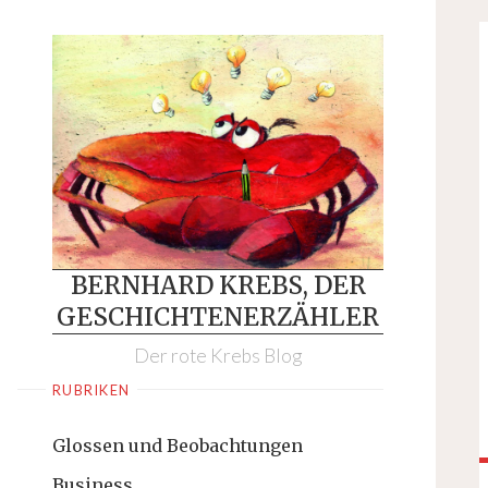
Skip
to
content
BERNHARD KREBS, DER
GESCHICHTENERZÄHLER
Der rote Krebs Blog
RUBRIKEN
Glossen und Beobachtungen
Business