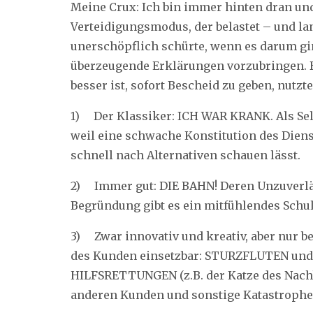
Meine Crux: Ich bin immer hinten dran un
Verteidigungsmodus, der belastet – und la
unerschöpflich schürte, wenn es darum g
überzeugende Erklärungen vorzubringen. B
besser ist, sofort Bescheid zu geben, nutzt
1) Der Klassiker: ICH WAR KRANK. Als Sel
weil eine schwache Konstitution des Diens
schnell nach Alternativen schauen lässt.
2) Immer gut: DIE BAHN! Deren Unzuverläss
Begründung gibt es ein mitfühlendes Schul
3) Zwar innovativ und kreativ, aber nur 
des Kunden einsetzbar: STURZFLUTEN un
HILFSRETTUNGEN (z.B. der Katze des Nach
anderen Kunden und sonstige Katastrophe