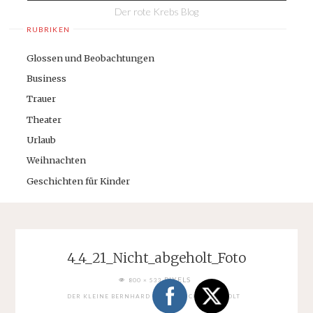
Der rote Krebs Blog
RUBRIKEN
Glossen und Beobachtungen
Business
Trauer
Theater
Urlaub
Weihnachten
Geschichten für Kinder
4_4_21_Nicht_abgeholt_Foto
FULL
PIXELS
800 × 533
SIZE
DER KLEINE BERNHARD WURDE NICHT ABGEHOLT