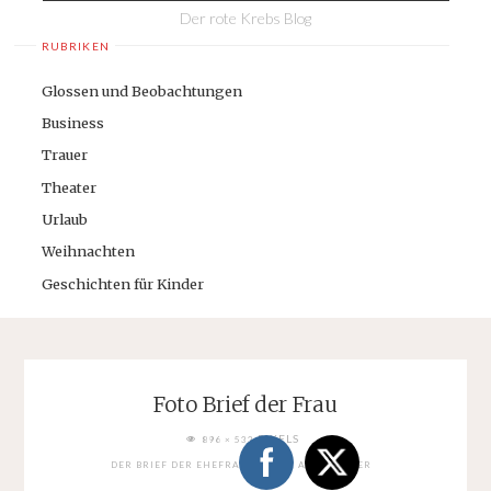
Der rote Krebs Blog
RUBRIKEN
Glossen und Beobachtungen
Business
Trauer
Theater
Urlaub
Weihnachten
Geschichten für Kinder
Foto Brief der Frau
FULL
PIXELS
896 × 533
SIZE
DER BRIEF DER EHEFRAU AN DEN ARBEITGEBER