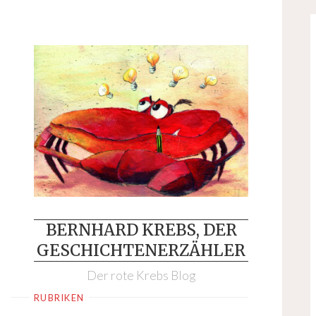
Skip
to
content
BERNHARD KREBS, DER
GESCHICHTENERZÄHLER
Der rote Krebs Blog
RUBRIKEN