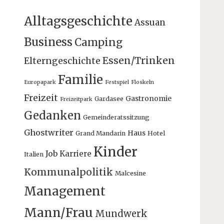
Alltagsgeschichte
Assuan
Business
Camping
Essen/Trinken
Elterngeschichte
Familie
Europapark
Festspiel
Floskeln
Freizeit
Gastronomie
Gardasee
Freizeitpark
Gedanken
Gemeinderatssitzung
Ghostwriter
Haus
Grand Mandarin
Hotel
Kinder
Job
Karriere
Italien
Kommunalpolitik
Malcesine
Management
Mann/Frau
Mundwerk